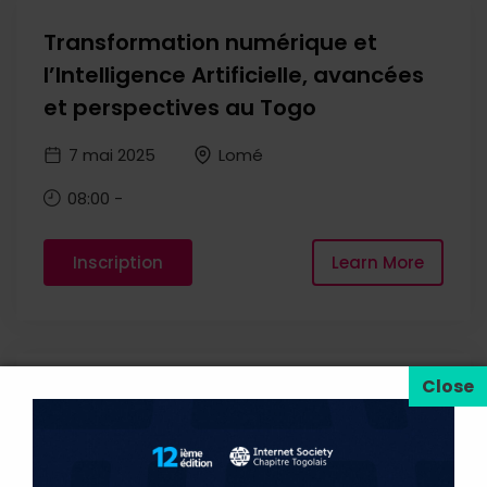
Transformation numérique et
l’Intelligence Artificielle, avancées
et perspectives au Togo
7 mai 2025
Lomé
08:00
-
Inscription
Learn More
Gouverner à l’ère de l’intelligence
artificielle, des données massives
et des dynamiques géopolitiques :