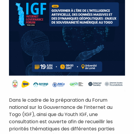
enjeux de souveraineté numérique
au Togo
19 juin 2026
08:30
-
18:00
Register
Learn More
Dans le cadre de la préparation du Forum
national sur la Gouvernance de l’Internet au
Rechercher
Togo (IGF), ainsi que du Youth IGF, une
consultation est ouverte afin de recueillir les
priorités thématiques des différentes parties